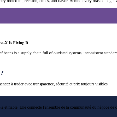
try rooted in precision, ethics, and flavor. Behind every roasted bag is 
-X Is Fixing It
 beans is a supply chain full of outdated systems, inconsistent standar
 ?
cez à trader avec transparence, sécurité et prix toujours visibles.
le et fiable. Elle connecte l'ensemble de la communauté du négoce de ca