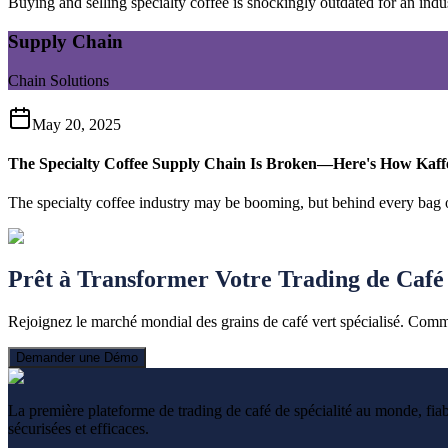
Buying and selling specialty coffee is shockingly outdated for an indus
Supply Chain
Chain Solutions
May 20, 2025
The Specialty Coffee Supply Chain Is Broken—Here's How Kaffea
The specialty coffee industry may be booming, but behind every bag of
Prêt à Transformer Votre Trading de Café
Rejoignez le marché mondial des grains de café vert spécialisé. Commen
Demander une Démo
La première plateforme de trading de café de spécialité au monde, fiab
sécurisées et efficaces.