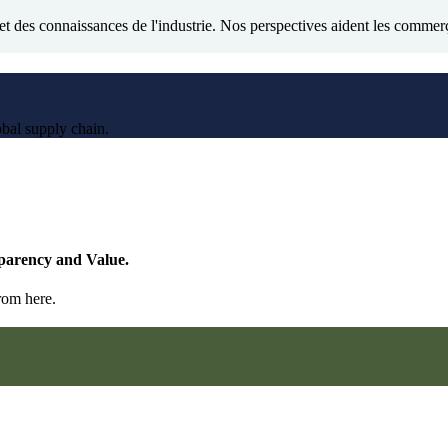
t des connaissances de l'industrie. Nos perspectives aident les commer
obal supply chain.
parency and Value.
rom here.