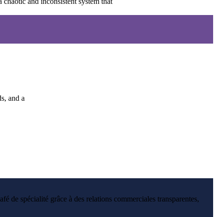
a chaotic and inconsistent system that
ds, and a
fé de spécialité grâce à des relations commerciales transparentes,