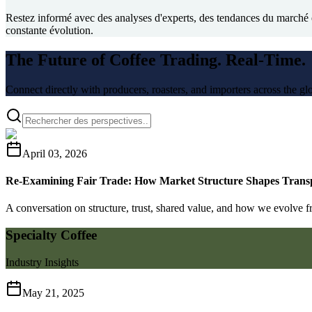
Restez informé avec des analyses d'experts, des tendances du marché e
constante évolution.
The Future of Coffee Trading. Real-Time.
Connect directly with producers, roasters, and importers across the gl
April 03, 2026
Re-Examining Fair Trade: How Market Structure Shapes Trans
A conversation on structure, trust, shared value, and how we evolve f
Specialty Coffee
Industry Insights
May 21, 2025