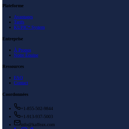
Plateforme
Avantages
Tarifs
KUPIC* System
Entreprise
À Propos
Notre Équipe
Ressources
FAQ
Contact
Coordonnées
+1-855-502-9844
+1-913-937-5003
info@kaffeax.com