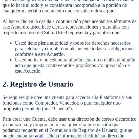
que lo hace al todo y se considerará incorporado a la porción de
cualquier material o documento que consulte o descargue.
Al hacer clic en la casilla a continuación para aceptar los términos de
este Acuerdo, usted hace ciertas representaciones y garantías con
respecto a su uso del Sitio. Usted representa y garantiza que:
Usted tiene plena autoridad y todos los derechos necesarios
para celebrar y cumplir completamente todas sus obligaciones
conforme a este Acuerdo.
Usted no ha y no celebrará ningún acuerdo o realizará ningún
acto que pueda contravenir los propósitos y/o operación de
este Acuerdo.
2. Registro de Usuario
Se requiere que cree una cuenta para acceder a la Plataforma y sus
funciones como Comprador, Vendedor, o para cualquier otro
propósito permitido (una "Cuenta").
Para crear una Cuenta, debe usar una dirección de correo electrónico
y contraseña, y proporcionar cualquier otra información que
podamos requerir, en el Formulario de Registro de Usuario, que se
puede encontrar
aquí
. Dicha información incluirá su dirección