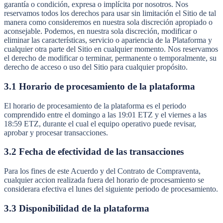
garantía o condición, expresa o implícita por nosotros. Nos
reservamos todos los derechos para usar sin limitación el Sitio de tal
manera como consideremos en nuestra sola discreción apropiado o
aconsejable. Podemos, en nuestra sola discreción, modificar o
eliminar las características, servicio o apariencia de la Plataforma y
cualquier otra parte del Sitio en cualquier momento. Nos reservamos
el derecho de modificar o terminar, permanente o temporalmente, su
derecho de acceso o uso del Sitio para cualquier propósito.
3.1 Horario de procesamiento de la plataforma
El horario de procesamiento de la plataforma es el periodo
comprendido entre el domingo a las 19:01 ETZ y el viernes a las
18:59 ETZ, durante el cual el equipo operativo puede revisar,
aprobar y procesar transacciones.
3.2 Fecha de efectividad de las transacciones
Para los fines de este Acuerdo y del Contrato de Compraventa,
cualquier accion realizada fuera del horario de procesamiento se
considerara efectiva el lunes del siguiente periodo de procesamiento.
3.3 Disponibilidad de la plataforma