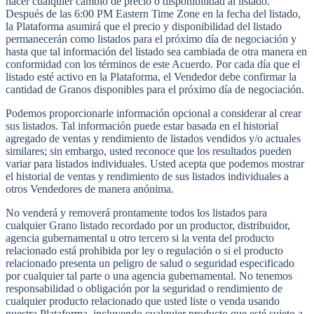
hacer cualquier cambio de precio o disponibilidad al listado.
Después de las 6:00 PM Eastern Time Zone en la fecha del listado,
la Plataforma asumirá que el precio y disponibilidad del listado
permanecerán como listados para el próximo día de negociación y
hasta que tal información del listado sea cambiada de otra manera en
conformidad con los términos de este Acuerdo. Por cada día que el
listado esté activo en la Plataforma, el Vendedor debe confirmar la
cantidad de Granos disponibles para el próximo día de negociación.
Podemos proporcionarle información opcional a considerar al crear
sus listados. Tal información puede estar basada en el historial
agregado de ventas y rendimiento de listados vendidos y/o actuales
similares; sin embargo, usted reconoce que los resultados pueden
variar para listados individuales. Usted acepta que podemos mostrar
el historial de ventas y rendimiento de sus listados individuales a
otros Vendedores de manera anónima.
No venderá y removerá prontamente todos los listados para
cualquier Grano listado recordado por un productor, distribuidor,
agencia gubernamental u otro tercero si la venta del producto
relacionado está prohibida por ley o regulación o si el producto
relacionado presenta un peligro de salud o seguridad especificado
por cualquier tal parte o una agencia gubernamental. No tenemos
responsabilidad o obligación por la seguridad o rendimiento de
cualquier producto relacionado que usted liste o venda usando
nuestra Plataforma, incluyendo cualquier producto que esté sujeto a