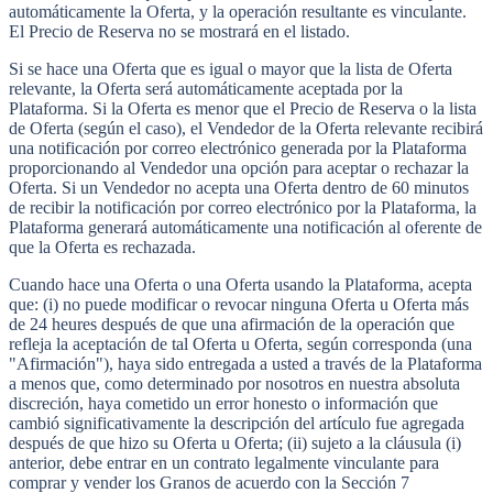
automáticamente la Oferta, y la operación resultante es vinculante.
El Precio de Reserva no se mostrará en el listado.
Si se hace una Oferta que es igual o mayor que la lista de Oferta
relevante, la Oferta será automáticamente aceptada por la
Plataforma. Si la Oferta es menor que el Precio de Reserva o la lista
de Oferta (según el caso), el Vendedor de la Oferta relevante recibirá
una notificación por correo electrónico generada por la Plataforma
proporcionando al Vendedor una opción para aceptar o rechazar la
Oferta. Si un Vendedor no acepta una Oferta dentro de 60 minutos
de recibir la notificación por correo electrónico por la Plataforma, la
Plataforma generará automáticamente una notificación al oferente de
que la Oferta es rechazada.
Cuando hace una Oferta o una Oferta usando la Plataforma, acepta
que: (i) no puede modificar o revocar ninguna Oferta u Oferta más
de 24 heures después de que una afirmación de la operación que
refleja la aceptación de tal Oferta u Oferta, según corresponda (una
"Afirmación"), haya sido entregada a usted a través de la Plataforma
a menos que, como determinado por nosotros en nuestra absoluta
discreción, haya cometido un error honesto o información que
cambió significativamente la descripción del artículo fue agregada
después de que hizo su Oferta u Oferta; (ii) sujeto a la cláusula (i)
anterior, debe entrar en un contrato legalmente vinculante para
comprar y vender los Granos de acuerdo con la Sección 7