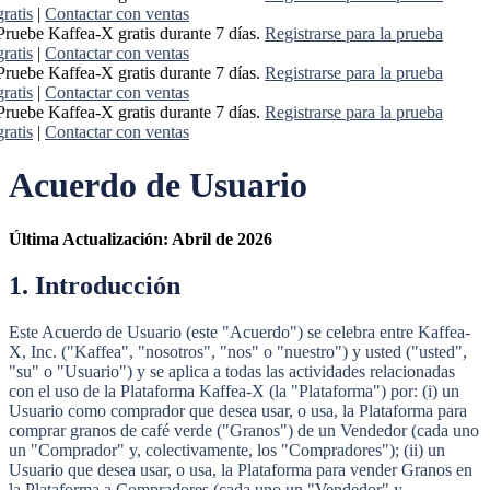
ratis
|
Contactar con ventas
Pruebe Kaffea-X gratis durante 7 días.
Registrarse para la prueba
ratis
|
Contactar con ventas
Pruebe Kaffea-X gratis durante 7 días.
Registrarse para la prueba
ratis
|
Contactar con ventas
Pruebe Kaffea-X gratis durante 7 días.
Registrarse para la prueba
ratis
|
Contactar con ventas
Acuerdo de Usuario
Última Actualización: Abril de 2026
1. Introducción
Este Acuerdo de Usuario (este "Acuerdo") se celebra entre Kaffea-
X, Inc. ("Kaffea", "nosotros", "nos" o "nuestro") y usted ("usted",
"su" o "Usuario") y se aplica a todas las actividades relacionadas
con el uso de la Plataforma Kaffea-X (la "Plataforma") por: (i) un
Usuario como comprador que desea usar, o usa, la Plataforma para
comprar granos de café verde ("Granos") de un Vendedor (cada uno
un "Comprador" y, colectivamente, los "Compradores"); (ii) un
Usuario que desea usar, o usa, la Plataforma para vender Granos en
la Plataforma a Compradores (cada uno un "Vendedor" y,