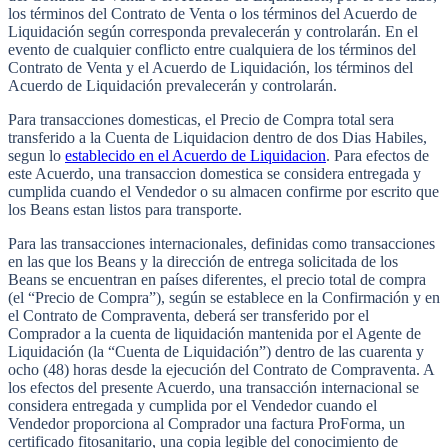
los términos del Contrato de Venta o los términos del Acuerdo de
Liquidación según corresponda prevalecerán y controlarán. En el
evento de cualquier conflicto entre cualquiera de los términos del
Contrato de Venta y el Acuerdo de Liquidación, los términos del
Acuerdo de Liquidación prevalecerán y controlarán.
Para transacciones domesticas, el Precio de Compra total sera
transferido a la Cuenta de Liquidacion dentro de dos Dias Habiles,
segun lo
establecido en el Acuerdo de Liquidacion
. Para efectos de
este Acuerdo, una transaccion domestica se considera entregada y
cumplida cuando el Vendedor o su almacen confirme por escrito que
los Beans estan listos para transporte.
Para las transacciones internacionales, definidas como transacciones
en las que los Beans y la dirección de entrega solicitada de los
Beans se encuentran en países diferentes, el precio total de compra
(el “Precio de Compra”), según se establece en la Confirmación y en
el Contrato de Compraventa, deberá ser transferido por el
Comprador a la cuenta de liquidación mantenida por el Agente de
Liquidación (la “Cuenta de Liquidación”) dentro de las cuarenta y
ocho (48) horas desde la ejecución del Contrato de Compraventa. A
los efectos del presente Acuerdo, una transacción internacional se
considera entregada y cumplida por el Vendedor cuando el
Vendedor proporciona al Comprador una factura ProForma, un
certificado fitosanitario, una copia legible del conocimiento de