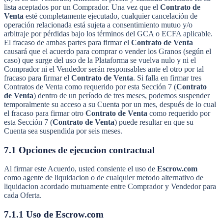
lista aceptados por un Comprador. Una vez que el
Contrato de
Venta
esté completamente ejecutado, cualquier cancelación de
operación relacionada está sujeta a consentimiento mutuo y/o
arbitraje por pérdidas bajo los términos del GCA o ECFA aplicable.
El fracaso de ambas partes para firmar el
Contrato de Venta
causará que el acuerdo para comprar o vender los Granos (según el
caso) que surge del uso de la Plataforma se vuelva nulo y ni el
Comprador ni el Vendedor serán responsables ante el otro por tal
fracaso para firmar el
Contrato de Venta
. Si falla en firmar tres
Contratos de Venta como requerido por esta Sección 7 (
Contrato
de Venta
) dentro de un período de tres meses, podemos suspender
temporalmente su acceso a su Cuenta por un mes, después de lo cual
el fracaso para firmar otro
Contrato de Venta
como requerido por
esta Sección 7 (
Contrato de Venta
) puede resultar en que su
Cuenta sea suspendida por seis meses.
7.1 Opciones de ejecucion contractual
Al firmar este Acuerdo, usted consiente el uso de
Escrow.com
como agente de liquidacion o de cualquier metodo alternativo de
liquidacion acordado mutuamente entre Comprador y Vendedor para
cada Oferta.
7.1.1 Uso de Escrow.com