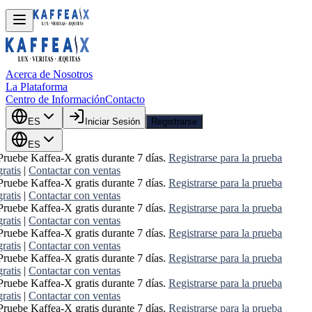
Acerca de Nosotros
La Plataforma
Centro de Información
Contacto
ES
Iniciar Sesión
Registrarse
ES
Pruebe Kaffea-X gratis durante 7 días.
Registrarse para la prueba
ratis
|
Contactar con ventas
Pruebe Kaffea-X gratis durante 7 días.
Registrarse para la prueba
ratis
|
Contactar con ventas
Pruebe Kaffea-X gratis durante 7 días.
Registrarse para la prueba
ratis
|
Contactar con ventas
Pruebe Kaffea-X gratis durante 7 días.
Registrarse para la prueba
ratis
|
Contactar con ventas
Pruebe Kaffea-X gratis durante 7 días.
Registrarse para la prueba
ratis
|
Contactar con ventas
Pruebe Kaffea-X gratis durante 7 días.
Registrarse para la prueba
ratis
|
Contactar con ventas
Pruebe Kaffea-X gratis durante 7 días.
Registrarse para la prueba