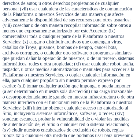
derechos de autor, u otros derechos propietarios de cualquier
persona; (vii) usar cualquiera de las características de comunicación
de la Plataforma o nuestros Servicios de una manera que afecte
adversamente la disponibilidad de sus recursos para otros usuarios;
(viii) cosechar o de otra manera recopilar información sobre otros a
menos que expresamente autorizado por este Acuerdo; (ix)
comercializar toda o cualquier parte de la Plataforma o nuestros
Servicios; (x) cargar o distribuir archivos que contengan virus,
caballos de Troya, gusanos, bombas de tiempo, cancel-bots,
archivos corruptos, o cualquier otro software o programas similares
que puedan dañar la operación de nuestros, o de un tercero, sistemas
informáticos, redes u otra propiedad; (xi) usar cualquier robot, araña,
raspador, u otros medios automatizados o manuales para acceder a la
Plataforma o nuestros Servicios, o copiar cualquier información en
ella, para cualquier propósito sin nuestro permiso expreso por
escrito; (xii) tomar cualquier acción que imponga o pueda imponer
(a ser determinado en nuestra sola discreción) una carga irrazonable
o desproporcionadamente grande en nuestra infraestructura o de otra
manera interfiera con el funcionamiento de la Plataforma o nuestros
Servicios; (xiii) intentar obtener cualquier acceso no autorizado al
Sitio, incluyendo sistemas informáticos, software, o redes; (xiv)
sondear, escanear, probar la vulnerabilidad de o violar las medidas
de autenticación de, el Sitio o cualquier red o sistema relacionado;
(xv) eludir nuestros encabezados de exclusión de robots, reglas
robots.txt o cualquier otra medida que podamos usar para prevenir o