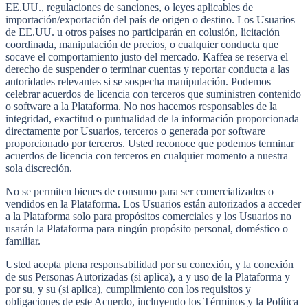
EE.UU., regulaciones de sanciones, o leyes aplicables de
importación/exportación del país de origen o destino. Los Usuarios
de EE.UU. u otros países no participarán en colusión, licitación
coordinada, manipulación de precios, o cualquier conducta que
socave el comportamiento justo del mercado. Kaffea se reserva el
derecho de suspender o terminar cuentas y reportar conducta a las
autoridades relevantes si se sospecha manipulación.
Podemos
celebrar acuerdos de licencia con terceros que suministren contenido
o software a la Plataforma. No nos hacemos responsables de la
integridad, exactitud o puntualidad de la información proporcionada
directamente por Usuarios, terceros o generada por software
proporcionado por terceros. Usted reconoce que podemos terminar
acuerdos de licencia con terceros en cualquier momento a nuestra
sola discreción.
No se permiten bienes de consumo para ser comercializados o
vendidos en la Plataforma. Los Usuarios están autorizados a acceder
a la Plataforma solo para propósitos comerciales y los Usuarios no
usarán la Plataforma para ningún propósito personal, doméstico o
familiar.
Usted acepta plena responsabilidad por su conexión, y la conexión
de sus Personas Autorizadas (si aplica), a y uso de la Plataforma y
por su, y su (si aplica), cumplimiento con los requisitos y
obligaciones de este Acuerdo, incluyendo los Términos y la Política