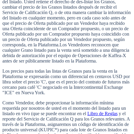
del listado. Usted retiene el derecho de des-listar los Granos,
cambiar el precio de los Granos listados después de recibir el
Servicio de Calificación Q, o de otra manera cambiar la información
del listado en cualquier momento, pero en cada caso solo antes de
que el precio de Oferta publicado por un Vendedor haya recibido
una Oferta coincidente de un Comprador propuesto, o un precio de
Oferta publicado por un Comprador propuesto haya coincidido con
un precio de Oferta publicado por un Vendedor propuesto, según
corresponda, en la Plataforma.
Los Vendedores reconocen que
cualquier Grano listado para la venta será sometido a una diligencia
debida de autorización por el equipo de Operaciones de Kaffea-X
antes de ser públicamente listado en la Plataforma.
Los precios para todas las listas de Granos para la venta en la
Plataforma se expresarán como un diferencial en centavos USD por
libra sobre el precio 'C', que es el precio del contrato de futuros más
cercano para café 'C' negociado en la Intercontinental Exchange
"ICE" en Nueva York.
Como Vendedor, debe proporcionar la información mínima
requerida por nosotros de usted en el momento del listado para un
listado en vivo (que se puede encontrar en el
Libro de Reglas
y el
reporte del Servicio de Calificación Q para los Granos relevantes. A
través de la Plataforma, asignaremos un código de identificación de
producto universal (KUPIC*) para cada lote de Granos listados en